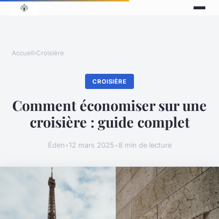
Accueil
›
Croisière
CROISIÈRE
Comment économiser sur une
croisière : guide complet
Éden
•
12 mars 2025
•
8 min de lecture