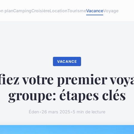
n plan
Camping
Croisière
Location
Tourisme
Vacance
Voyage
VACANCE
fiez votre premier voy
groupe: étapes clés
Éden
•
26 mars 2025
•
5 min de lecture