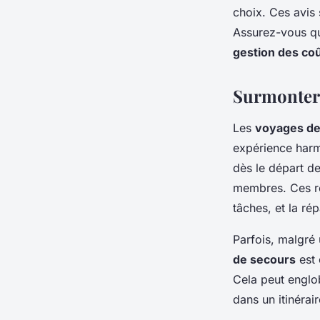
choix. Ces avis
Assurez-vous qu
gestion des co
Surmonter 
Les
voyages de
expérience harmo
dès le départ d
membres. Ces rè
tâches, et la ré
Parfois, malgré
de secours
est 
Cela peut englob
dans un itinérair