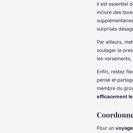
Il est essentiel
inclure des tax
supplémentaires
surprises désagr
Par ailleurs, m
soulager la pres
les versements,
Enfin, restez fl
pensé et partag
membre du group
efficacement l
Coordonner
Pour un
voyage