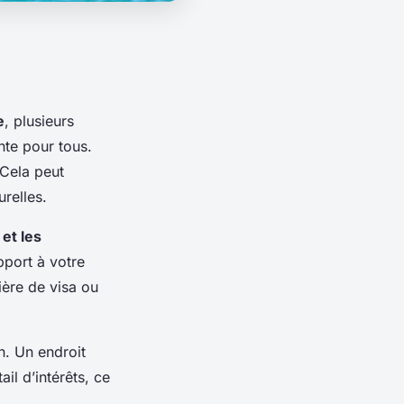
e
, plusieurs
nte pour tous.
 Cela peut
urelles.
 et les
pport à votre
ière de visa ou
n. Un endroit
il d’intérêts, ce