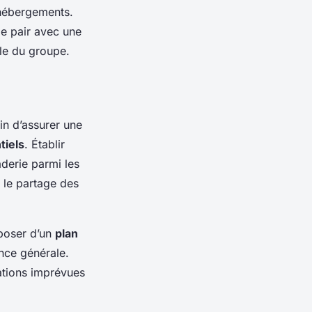
 hébergements.
de pair avec une
le du groupe.
in d’assurer une
tiels
. Établir
aderie parmi les
 le partage des
sposer d’un
plan
nce générale.
lations imprévues