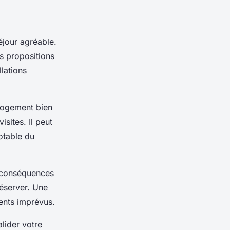
éjour agréable.
s propositions
llations
logement bien
sites. Il peut
otable du
 conséquences
réserver. Une
ents imprévus.
alider votre