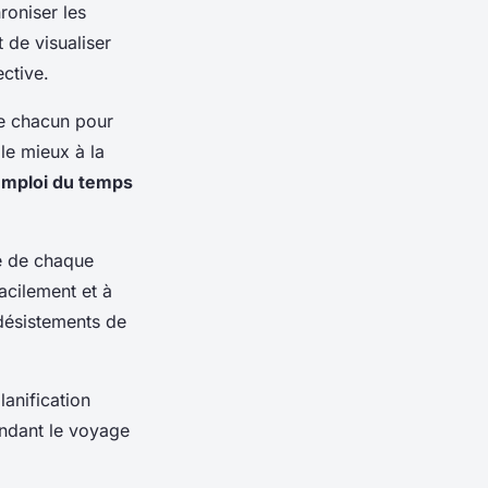
roniser les
 de visualiser
ective.
de chacun pour
le mieux à la
’emploi du temps
e de chaque
acilement et à
désistements de
anification
rendant le voyage