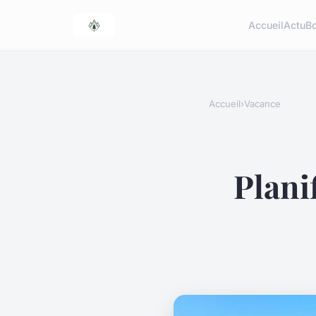
Accueil
Actu
Bo
Accueil
›
Vacance
Plani