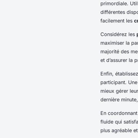
primordiale. Uti
différentes disp
facilement les
c
Considérez les
maximiser la par
majorité des me
et d’assurer la
Enfin, établisse
participant. Un
mieux gérer leu
dernière minute
En coordonnant 
fluide qui satis
plus agréable e