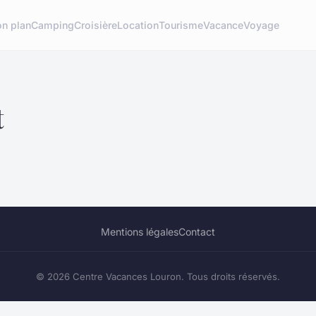
n plan
Camping
Croisière
Location
Tourisme
Vacance
Voyage
t
Mentions légales
Contact
© 2026 Centre Vacances Louron. Tous droits réservés.