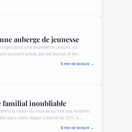
 une auberge de jeunesse
plonger dans une expérience unique, où
nt souvent prisés par les jeunes et les...
6 min de lecture →
familial inoubliable
ent la vision du monde qu'ont vos enfants.
lial dans cette région a bondi de 32% e...
8 min de lecture →