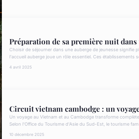
Préparation de sa première nuit dans
Choisir de séjourner dans une auberge de jeunesse signifie 
l'accueil auberge joue un rôle essentiel. Ces établissements so
4 avril 2025
Circuit vietnam cambodge : un voyage 
Un voyage au Vietnam et au Cambodge transforme complètem
Selon l'Office du Tourisme d'Asie du Sud-Est, le tourisme fami
10 décembre 2025