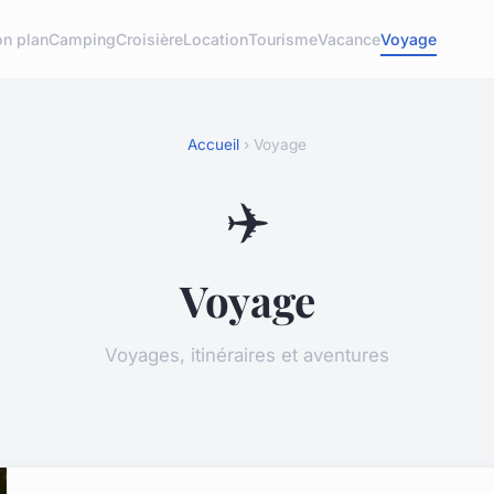
n plan
Camping
Croisière
Location
Tourisme
Vacance
Voyage
Accueil
› Voyage
✈️
Voyage
Voyages, itinéraires et aventures