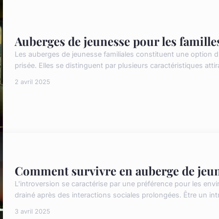
Auberges de jeunesse pour les familles 
Les auberges de jeunesse familiales constituent une option 
prisée. Elles se distinguent par plusieurs caractéristiques attir
2 avril 2025
Comment survivre en auberge de jeune
L'introversion se caractérise par une préférence pour les en
drainé après des interactions sociales prolongées. Être un int
3 avril 2025